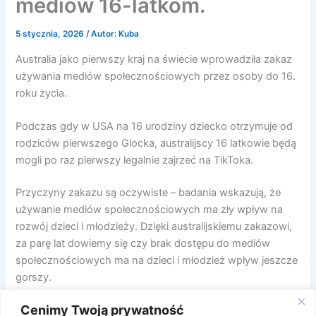
mediów 16-latkom.
5 stycznia, 2026
/ Autor:
Kuba
Australia jako pierwszy kraj na świecie wprowadziła zakaz
używania mediów społecznościowych przez osoby do 16.
roku życia.
Podczas gdy w USA na 16 urodziny dziecko otrzymuje od
rodziców pierwszego Glocka, australijscy 16 latkowie będą
mogli po raz pierwszy legalnie zajrzeć na TikToka.
Przyczyny zakazu są oczywiste – badania wskazują, że
używanie mediów społecznościowych ma zły wpływ na
rozwój dzieci i młodzieży. Dzięki australijskiemu zakazowi,
za parę lat dowiemy się czy brak dostępu do mediów
społecznościowych ma na dzieci i młodzież wpływ jeszcze
gorszy.
Cenimy Twoją prywatność
Póki co jednak, naukowcy oraz właściciele (?!?)