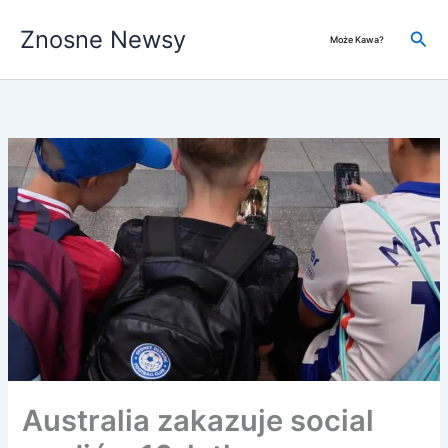
Przejdź
Znosne Newsy
do
Szuk
Może Kawa?
treści
Australia zakazuje social