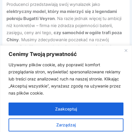
Producenci przedstawiają swój wynalazek jako
elektryczny model, który ma mierzyć się z legendami
pokroju Bugatti Veyron
. Na razie jednak więcej tu ambicji
niż konkretów – firma nie zdradza pojemności baterii,
zasięgu, ceny ani tego,
czy samochód w ogóle trafi poza
Chiny
. Musimy zdecydowanie poczekać na rozwój
sytuacji. Jeśli na targach dowiemy się czegoś więcej –
Cenimy Twoją prywatność
będziemy update’ować!
Używamy plików cookie, aby poprawić komfort
Źródło:
https://www.instagram.com/p/DS8TBxlEvyj/?
przeglądania stron, wyświetlać spersonalizowane reklamy
igsh=eWRnYzM4YXo1dG5w
lub treści oraz analizować ruch na naszej stronie. Klikając
„Akceptuj wszystkie”, wyrażasz zgodę na używanie przez
nas plików cookie.
POPRZEDNI
NASTĘPNY
Zaakceptuj
Zarządzaj