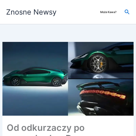
Przejdź
Znosne Newsy
do
Szuk
Może Kawa?
treści
Od odkurzaczy po