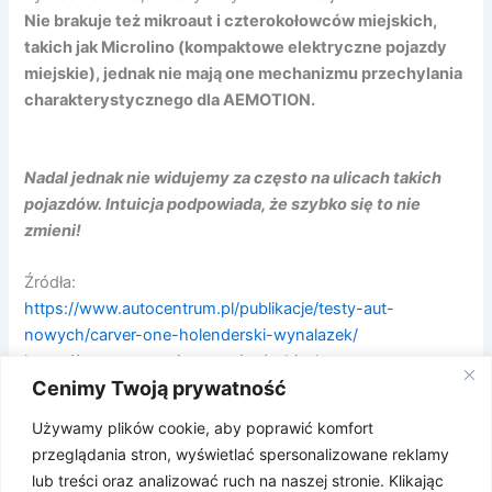
Nie brakuje też mikroaut i czterokołowców miejskich,
takich jak Microlino (kompaktowe elektryczne pojazdy
miejskie), jednak nie mają one mechanizmu przechylania
charakterystycznego dla AEMOTION.
Nadal jednak nie widujemy za często na ulicach takich
pojazdów. Intuicja podpowiada, że szybko się to nie
zmieni!
Źródła:
https://www.autocentrum.pl/publikacje/testy-aut-
nowych/carver-one-holenderski-wynalazek/
https://www.ae-motion.com/en/vehicule
Cenimy Twoją prywatność
https://www.instagram.com/aemotion.official
Używamy plików cookie, aby poprawić komfort
Źródło grafiki:
przeglądania stron, wyświetlać spersonalizowane reklamy
https://www.instagram.com/aemotion.official
lub treści oraz analizować ruch na naszej stronie. Klikając