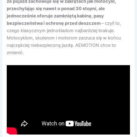
że pojazd zachowuje się w zakrętach jak motocykl,
przechylając się nawet o ponad 30 stopni, ale
jednocześnie oferuje zamkniętą kabinę, pasy
bezpieczeństwa i ochronę przed deszczem
– czyli to,
czego klasycznym jednośladom najbardziej brakuje.
Motocyklom, skuterom i motorom zarzuca się w końcu
najczęściej niebezpieczną jazdę. AEMOTION chce to
zmienić.