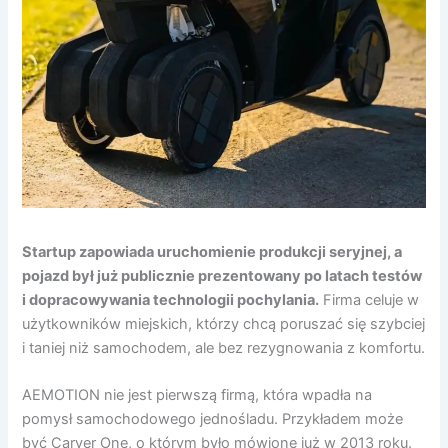
Startup zapowiada uruchomienie produkcji seryjnej, a
pojazd był już publicznie prezentowany po latach testów
i dopracowywania technologii pochylania.
Firma celuje w
użytkowników miejskich, którzy chcą poruszać się szybciej
i taniej niż samochodem, ale bez rezygnowania z komfortu.
AEMOTION nie jest pierwszą firmą, która wpadła na
pomysł samochodowego jednośladu. Przykładem może
być Carver One, o którym było mówione już w 2013 roku.