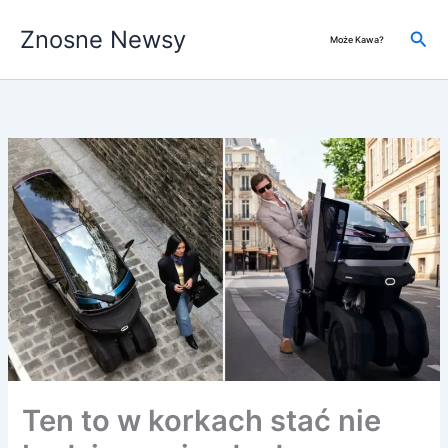
Przejdź
Znosne Newsy
do
Szuk
Może Kawa?
treści
Ten to w korkach stać nie