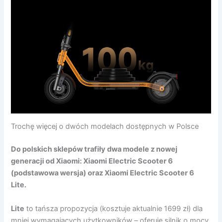
Trochę więcej o dwóch modelach dostępnych w Polsce
Do polskich sklepów trafiły dwa modele z nowej
generacji od Xiaomi: Xiaomi Electric Scooter 6
(podstawowa wersja) oraz Xiaomi Electric Scooter 6
Lite.
Lite
to tańsza propozycja (kosztuje aktualnie 1699 zł) dla
mniej wymagających użytkowników – oferuje silnik o mocy