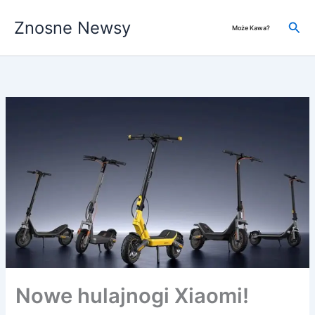
Przejdź
Znosne Newsy
do
Szuk
Może Kawa?
treści
Nowe hulajnogi Xiaomi!