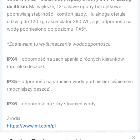
do 45 km.
Ma większe, 12-calowe opony bezdętkowe
poprawiają stabilność i komfort jazdy. Hulajnoga oferuje
udźwig do 120 kg i akumulator 360 Wh, a jej odporność na
wodę podniesiono do poziomu IPX5*.
*Zostawiam tu wytłumaczenie wodoodporności:
IPX4
– odporność na zachlapania z różnych kierunków
(np. lekki deszcz).
IPX5
– odporność na strumień wody pod niskim ciśnieniem
(mocniejszy deszcz).
IPX6
– odporność na silny strumień wody.
Źródła:
https://www.mi.com/pl
https://technode.com/2026/03/02/mwc-2026-xiaomi-