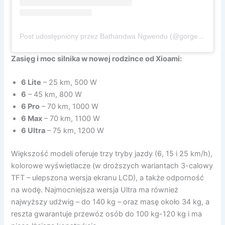
Post udostępniony przez Bathandwa Ngwendu (@gorgeousbushman)
Zasięg i moc silnika w nowej rodzince od Xioami:
6 Lite
– 25 km, 500 W
6
– 45 km, 800 W
6 Pro
– 70 km, 1000 W
6 Max
– 70 km, 1100 W
6 Ultra
– 75 km, 1200 W
Większość modeli oferuje trzy tryby jazdy (6, 15 i 25 km/h),
kolorowe wyświetlacze (w droższych wariantach 3-calowy
TFT – ulepszona wersja ekranu LCD), a także odporność
na wodę. Najmocniejsza wersja Ultra ma również
najwyższy udźwig – do 140 kg – oraz masę około 34 kg, a
reszta gwarantuje przewóz osób do 100 kg-120 kg i ma