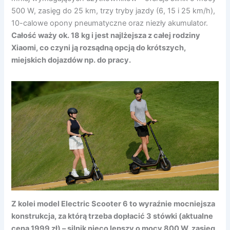
500 W, zasięg do 25 km, trzy tryby jazdy (6, 15 i 25 km/h),
10-calowe opony pneumatyczne oraz niezły akumulator.
Całość waży ok. 18 kg i jest najlżejsza z całej rodziny
Xiaomi, co czyni ją rozsądną opcją do krótszych,
miejskich dojazdów np. do pracy.
Z kolei model Electric Scooter 6 to wyraźnie mocniejsza
konstrukcja, za którą trzeba dopłacić 3 stówki (aktualne
cena 1999 zł) – silnik nieco lepszy o mocy 800 W, zasięg