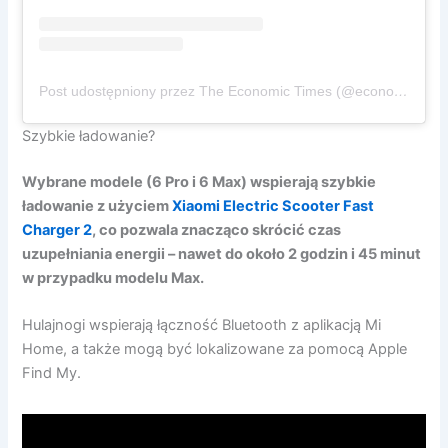
Post udostępniony przez The Economic Times (@economictimes)
Szybkie ładowanie?
Wybrane modele (6 Pro i 6 Max) wspierają szybkie
ładowanie z użyciem
Xiaomi Electric Scooter Fast
Charger 2
, co pozwala znacząco skrócić czas
uzupełniania energii – nawet do około 2 godzin i 45 minut
w przypadku modelu Max.
Hulajnogi wspierają łączność Bluetooth z aplikacją Mi
Home, a także mogą być lokalizowane za pomocą Apple
Find My.