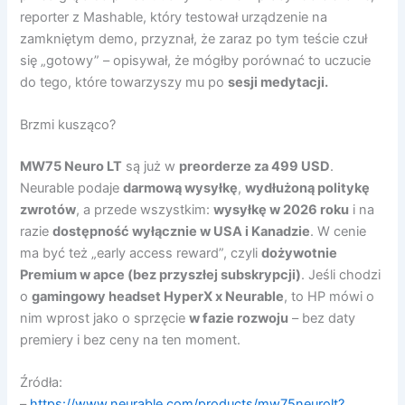
reporter z Mashable, który testował urządzenie na
zamkniętym demo, przyznał, że zaraz po tym teście czuł
się „gotowy” – opisywał, że mógłby porównać to uczucie
do tego, które towarzyszy mu po
sesji medytacji.
Brzmi kusząco?
MW75 Neuro LT
są już w
preorderze za 499 USD
.
Neurable podaje
darmową wysyłkę
,
wydłużoną politykę
zwrotów
, a przede wszystkim:
wysyłkę w 2026 roku
i na
razie
dostępność wyłącznie w USA i Kanadzie
. W cenie
ma być też „early access reward”, czyli
dożywotnie
Premium w apce (bez przyszłej subskrypcji)
. Jeśli chodzi
o
gamingowy headset HyperX x Neurable
, to HP mówi o
nim wprost jako o sprzęcie
w fazie rozwoju
– bez daty
premiery i bez ceny na ten moment.
Źródła:
–
https://www.neurable.com/products/mw75neurolt?