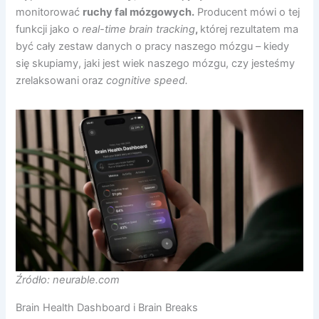
monitorować
ruchy fal mózgowych.
Producent mówi o tej
funkcji jako o
real-time brain tracking
,
której rezultatem ma
być cały zestaw danych o pracy naszego mózgu – kiedy
się skupiamy, jaki jest wiek naszego mózgu, czy jesteśmy
zrelaksowani oraz
cognitive speed.
Źródło: neurable.com
Brain Health Dashboard i Brain Breaks