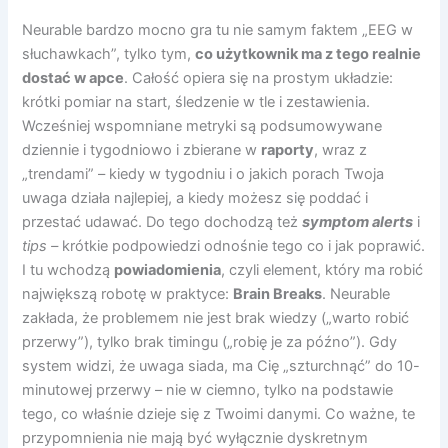
Neurable bardzo mocno gra tu nie samym faktem „EEG w
słuchawkach”, tylko tym,
co użytkownik ma z tego realnie
dostać w apce
. Całość opiera się na prostym układzie:
krótki pomiar na start, śledzenie w tle i zestawienia.
Wcześniej wspomniane metryki są podsumowywane
dziennie i tygodniowo i zbierane w
raporty
, wraz z
„trendami” – kiedy w tygodniu i o jakich porach Twoja
uwaga działa najlepiej, a kiedy możesz się poddać i
przestać udawać. Do tego dochodzą też
symptom alerts
i
tips –
krótkie podpowiedzi odnośnie tego co i jak poprawić.
I tu wchodzą
powiadomienia
, czyli element, który ma robić
największą robotę w praktyce:
Brain Breaks
. Neurable
zakłada, że problemem nie jest brak wiedzy („warto robić
przerwy”), tylko brak timingu („robię je za późno”). Gdy
system widzi, że uwaga siada, ma Cię „szturchnąć” do 10-
minutowej przerwy – nie w ciemno, tylko na podstawie
tego, co właśnie dzieje się z Twoimi danymi. Co ważne, te
przypomnienia nie mają być wyłącznie dyskretnym