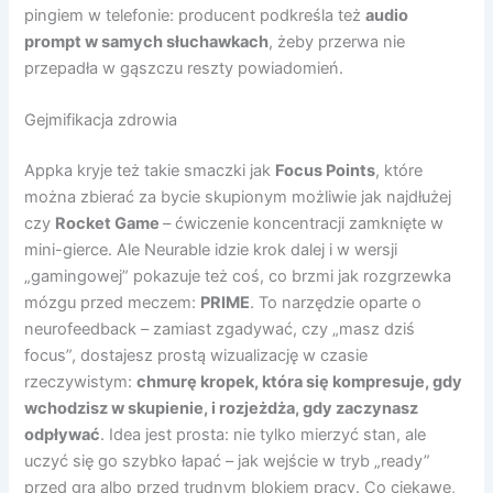
pingiem w telefonie: producent podkreśla też
audio
prompt w samych słuchawkach
, żeby przerwa nie
przepadła w gąszczu reszty powiadomień.
Gejmifikacja zdrowia
Appka kryje też takie smaczki jak
Focus Points
, które
można zbierać za bycie skupionym możliwie jak najdłużej
czy
Rocket Game
– ćwiczenie koncentracji zamknięte w
mini-gierce. Ale Neurable idzie krok dalej i w wersji
„gamingowej” pokazuje też coś, co brzmi jak rozgrzewka
mózgu przed meczem:
PRIME
. To narzędzie oparte o
neurofeedback – zamiast zgadywać, czy „masz dziś
focus”, dostajesz prostą wizualizację w czasie
rzeczywistym:
chmurę kropek, która się kompresuje, gdy
wchodzisz w skupienie, i rozjeżdża, gdy zaczynasz
odpływać
. Idea jest prosta: nie tylko mierzyć stan, ale
uczyć się go szybko łapać – jak wejście w tryb „ready”
przed grą albo przed trudnym blokiem pracy. Co ciekawe,