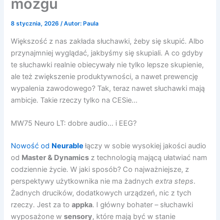
mózgu
8 stycznia, 2026
/ Autor:
Paula
Większość z nas zakłada słuchawki, żeby się skupić. Albo
przynajmniej wyglądać, jakbyśmy się skupiali. A co gdyby
te słuchawki realnie obiecywały nie tylko lepsze skupienie,
ale też zwiększenie produktywności, a nawet prewencję
wypalenia zawodowego? Tak, teraz nawet słuchawki mają
ambicje. Takie rzeczy tylko na CESie…
MW75 Neuro LT: dobre audio… i EEG?
Nowość od
Neurable
łączy w sobie wysokiej jakości audio
od
Master & Dynamics
z technologią mającą ułatwiać nam
codziennie życie. W jaki sposób? Co najważniejsze, z
perspektywy użytkownika nie ma żadnych
extra steps
.
Żadnych drucików, dodatkowych urządzeń, nic z tych
rzeczy. Jest za to
appka
. I główny bohater – słuchawki
wyposażone w
sensory
, które mają być w stanie