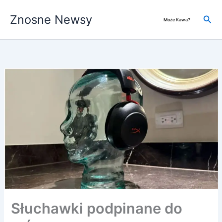
Przejdź
Znosne Newsy
do
Szuk
Może Kawa?
treści
Słuchawki podpinane do