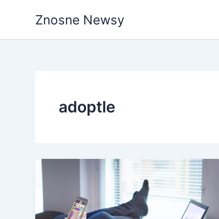
Przejdź
Znosne Newsy
do
treści
adoptle