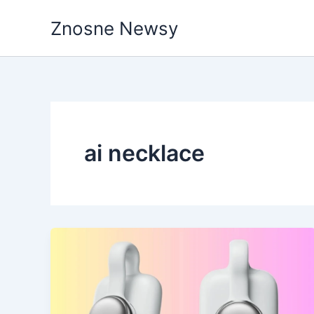
Przejdź
Znosne Newsy
do
treści
ai necklace