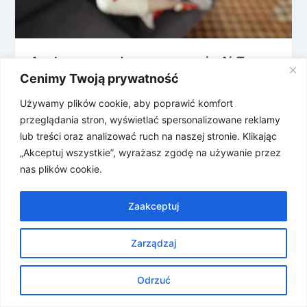
Apple wprowadza nową wersję AirTaga
Cenimy Twoją prywatność
Apple ogłosił nową generację swojego lokalizatora
AirTag. W porównaniu do poprzedniej, nowa wersja
Używamy plików cookie, aby poprawić komfort
ma mieć znaczące ulepszenia w zakresie
przeglądania stron, wyświetlać spersonalizowane reklamy
lokalizowania […]
lub treści oraz analizować ruch na naszej stronie. Klikając
„Akceptuj wszystkie”, wyrażasz zgodę na używanie przez
nas plików cookie.
Zaakceptuj
Zarządzaj
Prawa autorskie © 2026 Znosne Newsy | Obsługiwane przez
Motyw Astra WordPress
Odrzuć