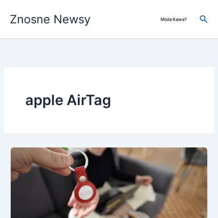
Przejdź
Znosne Newsy
do
Szuk
Może Kawa?
treści
apple AirTag