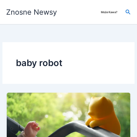
Przejdź
Znosne Newsy
do
Szuk
Może Kawa?
treści
baby robot