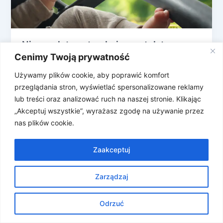
Niemowlęta potrzebują wentylatora
Cenimy Twoją prywatność
Chciałabym napisać, że japońscy naukowcy
opracowali gadżet, który zmieni życie niemowląt na
Używamy plików cookie, aby poprawić komfort
zawsze, a rodzicom pozwoli w końcu zrozumieć
przeglądania stron, wyświetlać spersonalizowane reklamy
język […]
lub treści oraz analizować ruch na naszej stronie. Klikając
„Akceptuj wszystkie”, wyrażasz zgodę na używanie przez
nas plików cookie.
Zaakceptuj
Zarządzaj
Prawa autorskie © 2026 Znosne Newsy | Obsługiwane przez
Motyw Astra WordPress
Odrzuć