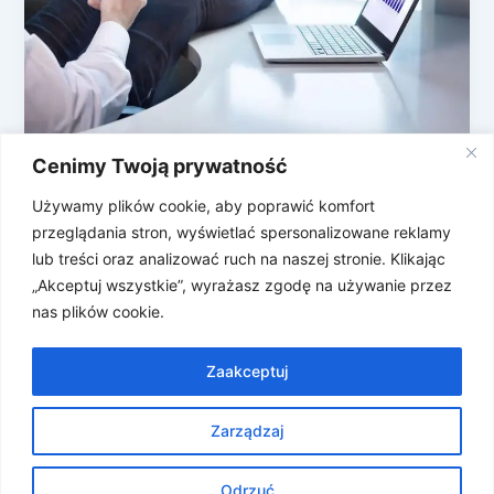
Cenimy Twoją prywatność
Wielki Przegląd Mini Gier
Przeglądarkowych
Używamy plików cookie, aby poprawić komfort
przeglądania stron, wyświetlać spersonalizowane reklamy
Kazali Wam wrócić do biura i musicie udawać, że
lub treści oraz analizować ruch na naszej stronie. Klikając
robicie coś w pracy? Nudzicie się? Chcecie
„Akceptuj wszystkie”, wyrażasz zgodę na używanie przez
podmienić scrollowanie na coś […]
nas plików cookie.
Zaakceptuj
Zarządzaj
Prawa autorskie © 2026 Znosne Newsy | Obsługiwane przez
Motyw Astra WordPress
Odrzuć