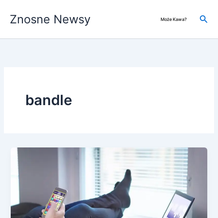
Przejdź
Znosne Newsy
do
Szuk
Może Kawa?
treści
bandle