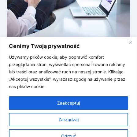
Cenimy Twoją prywatność
Wielki Przegląd Mini Gier
Przeglądarkowych
Używamy plików cookie, aby poprawić komfort
przeglądania stron, wyświetlać spersonalizowane reklamy
Kazali Wam wrócić do biura i musicie udawać, że
lub treści oraz analizować ruch na naszej stronie. Klikając
robicie coś w pracy? Nudzicie się? Chcecie
„Akceptuj wszystkie”, wyrażasz zgodę na używanie przez
podmienić scrollowanie na coś […]
nas plików cookie.
Zaakceptuj
Zarządzaj
Prawa autorskie © 2026 Znosne Newsy | Obsługiwane przez
Motyw Astra WordPress
Odrzuć