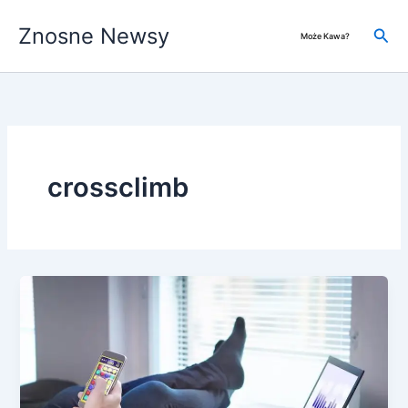
Przejdź
Znosne Newsy
do
Szuk
Może Kawa?
treści
crossclimb