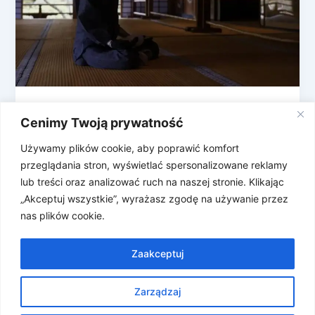
Humanoidy: Japoński Buddharoid i
Cenimy Twoją prywatność
polski Edward
Używamy plików cookie, aby poprawić komfort
Roboty humanoidalne w ostatnich latach rozwijają
przeglądania stron, wyświetlać spersonalizowane reklamy
się prężnie i znajdują kolejne zastosowania w
lub treści oraz analizować ruch na naszej stronie. Klikając
technologii, nauce, medycynie czy codziennym
„Akceptuj wszystkie”, wyrażasz zgodę na używanie przez
życiu. Ostatnie […]
nas plików cookie.
Zaakceptuj
Zarządzaj
Prawa autorskie © 2026 Znosne Newsy | Obsługiwane przez