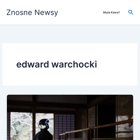
Przejdź
Znosne Newsy
do
Szuk
Może Kawa?
treści
edward warchocki