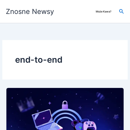
Przejdź
Znosne Newsy
do
Szuk
Może Kawa?
treści
end-to-end