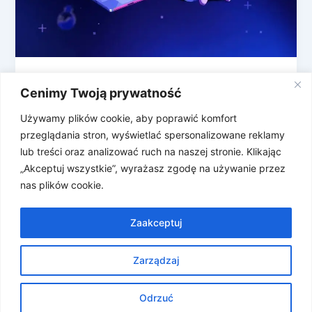
Od teraz zero podsłuchów na
Cenimy Twoją prywatność
Discordzie?
Używamy plików cookie, aby poprawić komfort
Discord wyszedł z aktualizacją, która ma zadbać o
przeglądania stron, wyświetlać spersonalizowane reklamy
prywatność swoich użytkowników. Właśnie kończy
lub treści oraz analizować ruch na naszej stronie. Klikając
się wieloletni proces wdrażania szyfrowania end-to-
„Akceptuj wszystkie”, wyrażasz zgodę na używanie przez
end dla […]
nas plików cookie.
Zaakceptuj
Zarządzaj
Prawa autorskie © 2026 Znosne Newsy | Obsługiwane przez
Motyw Astra WordPress
Odrzuć