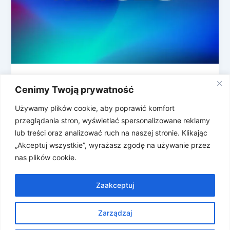
Podsumowanie MWC 2026 – koniec
Cenimy Twoją prywatność
nudnych smartfonów czy początek
inwazji robotów?
Używamy plików cookie, aby poprawić komfort
przeglądania stron, wyświetlać spersonalizowane reklamy
Targi MWC w Barcelonie, które zgromadziły w tym
lub treści oraz analizować ruch na naszej stronie. Klikając
roku ponad 109 tysięcy odwiedzających i blisko
„Akceptuj wszystkie”, wyrażasz zgodę na używanie przez
3000 wystawców, właśnie dobiegły końca, […]
nas plików cookie.
Zaakceptuj
Zarządzaj
Prawa autorskie © 2026 Znosne Newsy | Obsługiwane przez