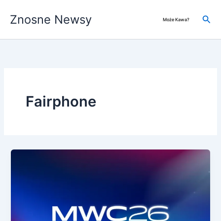
Przejdź
Znosne Newsy
do
Szuk
Może Kawa?
treści
Fairphone