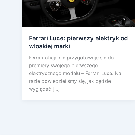
Ferrari Luce: pierwszy elektryk od
włoskiej marki
Ferrari oficjalnie przygotowuje się do
premiery swojego pierwszego
elektrycznego modelu – Ferrari Luce. Na
razie dowiedzieliśmy się, jak będzie
wyglądać […]