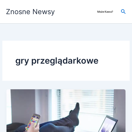
Przejdź
Znosne Newsy
do
Szuk
Może Kawa?
treści
gry przeglądarkowe