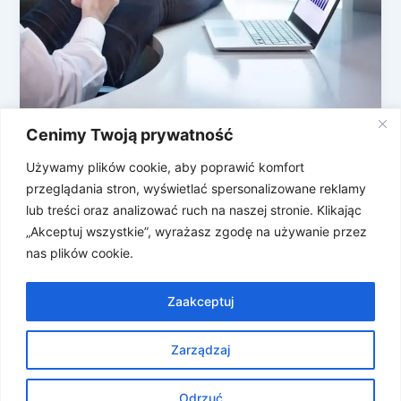
Cenimy Twoją prywatność
Wielki Przegląd Mini Gier
Przeglądarkowych
Używamy plików cookie, aby poprawić komfort
przeglądania stron, wyświetlać spersonalizowane reklamy
Kazali Wam wrócić do biura i musicie udawać, że
lub treści oraz analizować ruch na naszej stronie. Klikając
robicie coś w pracy? Nudzicie się? Chcecie
„Akceptuj wszystkie”, wyrażasz zgodę na używanie przez
podmienić scrollowanie na coś […]
nas plików cookie.
Zaakceptuj
Zarządzaj
Prawa autorskie © 2026 Znosne Newsy | Obsługiwane przez
Motyw Astra WordPress
Odrzuć