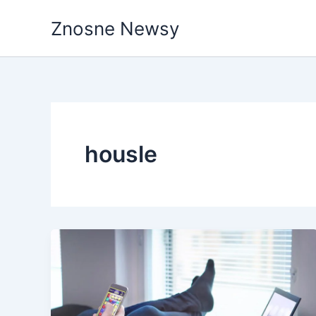
Przejdź
Znosne Newsy
do
treści
housle