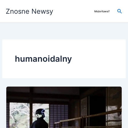
Przejdź
Znosne Newsy
do
Szuk
Może Kawa?
treści
humanoidalny