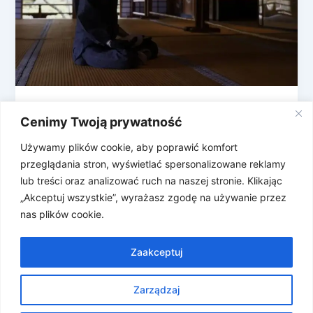
Humanoidy: Japoński Buddharoid i
Cenimy Twoją prywatność
polski Edward
Używamy plików cookie, aby poprawić komfort
Roboty humanoidalne w ostatnich latach rozwijają
przeglądania stron, wyświetlać spersonalizowane reklamy
się prężnie i znajdują kolejne zastosowania w
lub treści oraz analizować ruch na naszej stronie. Klikając
technologii, nauce, medycynie czy codziennym
„Akceptuj wszystkie”, wyrażasz zgodę na używanie przez
życiu. Ostatnie […]
nas plików cookie.
Zaakceptuj
Zarządzaj
Prawa autorskie © 2026 Znosne Newsy | Obsługiwane przez