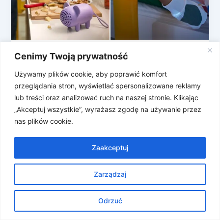
Cenimy Twoją prywatność
Polskie projektantki w nowej kolekcji
IKEA
Używamy plików cookie, aby poprawić komfort
IKEA wprowadza nową kolekcję dla dzieci o
przeglądania stron, wyświetlać spersonalizowane reklamy
wdzięcznej nazwie GREJSIMOJS i trudno przejść
lub treści oraz analizować ruch na naszej stronie. Klikając
obok niej obojętnie nawet dorosłym (np. mi!). […]
„Akceptuj wszystkie”, wyrażasz zgodę na używanie przez
nas plików cookie.
Zaakceptuj
Zarządzaj
Prawa autorskie © 2026 Znosne Newsy | Obsługiwane przez
Motyw Astra WordPress
Odrzuć