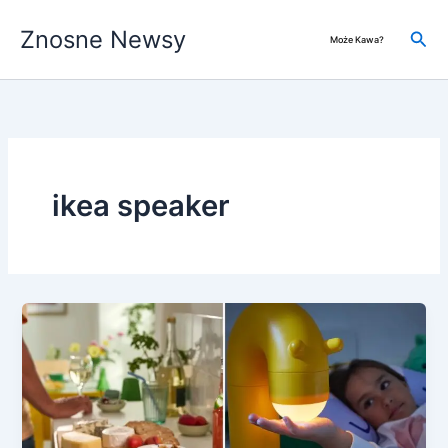
Przejdź
Znosne Newsy
do
Szuk
Może Kawa?
treści
ikea speaker