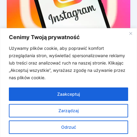
Cenimy Twoją prywatność
Instagram Plus: subskrypcja na
podglądanie?
Używamy plików cookie, aby poprawić komfort
przeglądania stron, wyświetlać spersonalizowane reklamy
Instagram może dostać kolejną subskrypcję – tym
lub treści oraz analizować ruch na naszej stronie. Klikając
razem nie za znaczek ani lepszą ochronę konta, ale
„Akceptuj wszystkie”, wyrażasz zgodę na używanie przez
za kilka dość przyziemnych
nas plików cookie.
Zaakceptuj
Zarządzaj
Prawa autorskie © 2026 Znosne Newsy | Obsługiwane przez
Motyw Astra WordPress
Odrzuć