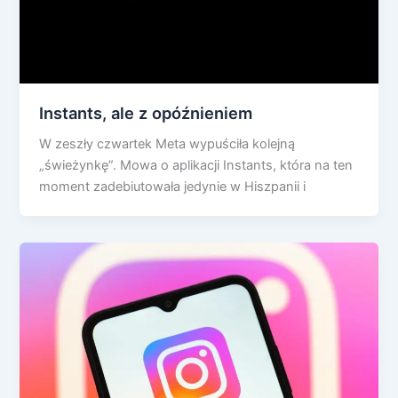
Instants, ale z opóźnieniem
W zeszły czwartek Meta wypuściła kolejną
„świeżynkę”. Mowa o aplikacji Instants, która na ten
moment zadebiutowała jedynie w Hiszpanii i