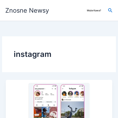
Przejdź
Znosne Newsy
do
Szuk
Może Kawa?
treści
instagram