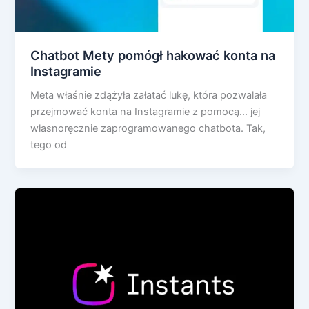
Chatbot Mety pomógł hakować konta na
Instagramie
Meta właśnie zdążyła załatać lukę, która pozwalała
przejmować konta na Instagramie z pomocą… jej
własnoręcznie zaprogramowanego chatbota. Tak,
tego od