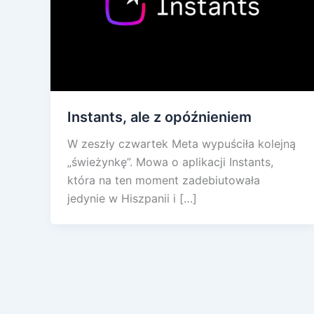
Instants, ale z opóźnieniem
W zeszły czwartek Meta wypuściła kolejną
„świeżynkę”. Mowa o aplikacji Instants,
która na ten moment zadebiutowała
jedynie w Hiszpanii i […]