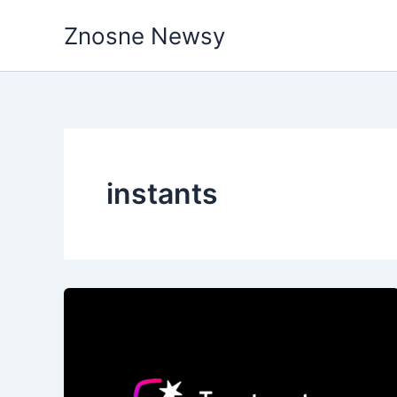
Przejdź
Znosne Newsy
do
treści
instants