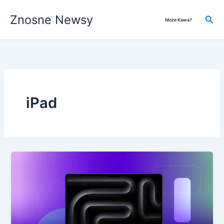
Przejdź
Znosne Newsy
do
Szuk
Może Kawa?
treści
iPad