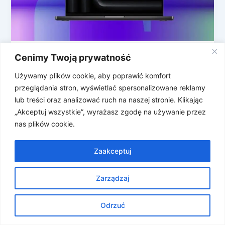
Cenimy Twoją prywatność
Marcowe Apple Experience – jakie
nowości nas czekają?
Używamy plików cookie, aby poprawić komfort
Apple szykuje się do corocznego wiosennego
przeglądania stron, wyświetlać spersonalizowane reklamy
odświeżenia oferty. Już 4 marca firma zaprasza
lub treści oraz analizować ruch na naszej stronie. Klikając
media do Nowego Jorku, Londynu i Szanghaju […]
„Akceptuj wszystkie”, wyrażasz zgodę na używanie przez
nas plików cookie.
Zaakceptuj
Zarządzaj
Prawa autorskie © 2026 Znosne Newsy | Obsługiwane przez
Motyw Astra WordPress
Odrzuć