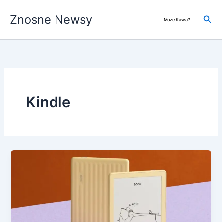
Przejdź
Znosne Newsy
do
Szuk
Może Kawa?
treści
Kindle