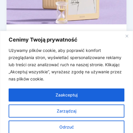
Kindle traci w oczach czytelników, a na
Cenimy Twoją prywatność
scenę wskakuje BOOX
Używamy plików cookie, aby poprawić komfort
Amazon trochę popsuł atmosferę wokół Kindla.
przeglądania stron, wyświetlać spersonalizowane reklamy
Użytkownicy starszych czytników dowiedzieli się,
lub treści oraz analizować ruch na naszej stronie. Klikając
że część urządzeń straci dostęp do sklepu Kindle, a
„Akceptuj wszystkie”, wyrażasz zgodę na używanie przez
[…]
nas plików cookie.
Zaakceptuj
Zarządzaj
Prawa autorskie © 2026 Znosne Newsy | Obsługiwane przez
Motyw Astra WordPress
Odrzuć