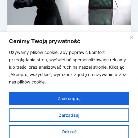
Masz może ładowarkę do takiej torebki?
Cenimy Twoją prywatność
Smart Bag Infinity
Używamy plików cookie, aby poprawić komfort
Francuska firma Peuty postanowiła połączyć świat
przeglądania stron, wyświetlać spersonalizowane reklamy
mody, elektroniki i… wewnętrznego kryzysu
lub treści oraz analizować ruch na naszej stronie. Klikając
tożsamości. Prezentują pierwszą torebkę, która
„Akceptuj wszystkie”, wyrażasz zgodę na używanie przez
zmienia kolory i wzory […]
nas plików cookie.
Zaakceptuj
Zarządzaj
Prawa autorskie © 2026 Znosne Newsy | Obsługiwane przez
Motyw Astra WordPress
Odrzuć