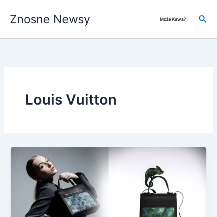
Przejdź
Znosne Newsy
do
Szuk
Może Kawa?
treści
Louis Vuitton