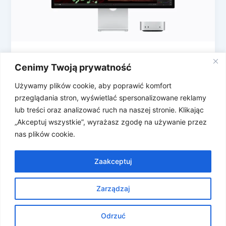
Apple nie zwalnia tempa: M5, monitory
Cenimy Twoją prywatność
Studio Displays i Macbookowe nowości
Używamy plików cookie, aby poprawić komfort
Apple kontynuuje ciąg ogłoszeń – po
przeglądania stron, wyświetlać spersonalizowane reklamy
poniedziałkowych wieściach o iPhonach i iPadach,
lub treści oraz analizować ruch na naszej stronie. Klikając
przyszedł czas na większe i silniejsze urządzenia, w
„Akceptuj wszystkie”, wyrażasz zgodę na używanie przez
[…]
nas plików cookie.
Zaakceptuj
Zarządzaj
Prawa autorskie © 2026 Znosne Newsy | Obsługiwane przez
Motyw Astra WordPress
Odrzuć