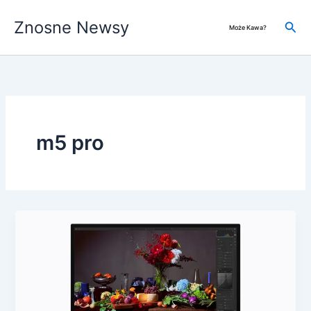
Przejdź
Znosne Newsy
do
Szuk
Może Kawa?
treści
m5 pro