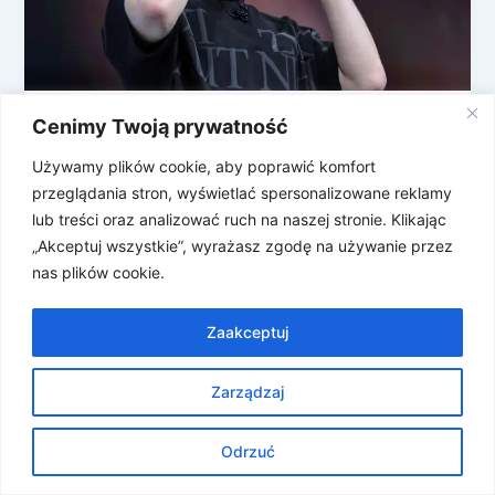
Cenimy Twoją prywatność
Meta vs. prywatność – nowe, nie
znaliśmy!
Używamy plików cookie, aby poprawić komfort
Kontrowersje wokół Mety i jej założyciela zdają się
przeglądania stron, wyświetlać spersonalizowane reklamy
nigdy nie kończyć, zwłaszcza w zestawieniu ze
lub treści oraz analizować ruch na naszej stronie. Klikając
słowem „prywatność”. Tym razem czarne […]
„Akceptuj wszystkie”, wyrażasz zgodę na używanie przez
nas plików cookie.
Zaakceptuj
Zarządzaj
Prawa autorskie © 2026 Znosne Newsy | Obsługiwane przez
Motyw Astra WordPress
Odrzuć