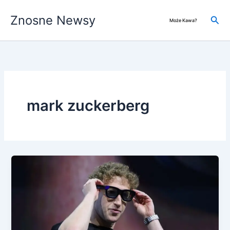
Przejdź
Znosne Newsy
do
Szuk
Może Kawa?
treści
mark zuckerberg