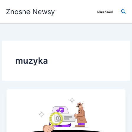
Przejdź
Znosne Newsy
do
Szuk
Może Kawa?
treści
muzyka