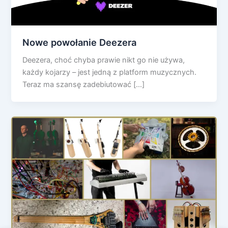
Nowe powołanie Deezera
Deezera, choć chyba prawie nikt go nie używa,
każdy kojarzy – jest jedną z platform muzycznych.
Teraz ma szansę zadebiutować […]