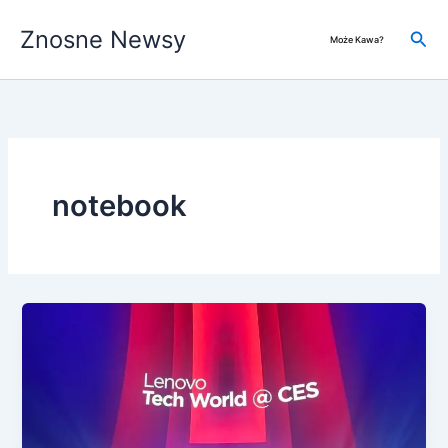
Przejdź
Znosne Newsy
do
Szuk
Może Kawa?
treści
notebook