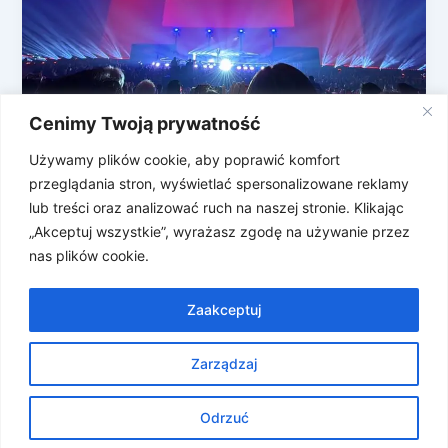
Cenimy Twoją prywatność
A co tam u Lenovo słychać? Skrót
produktów z CES 2026
Używamy plików cookie, aby poprawić komfort
przeglądania stron, wyświetlać spersonalizowane reklamy
Na 2026 rok Lenovo stara się sprzedać spójną wizję
lub treści oraz analizować ruch na naszej stronie. Klikając
nowych lub odświeżonych technologii, gdzie AI ma
„Akceptuj wszystkie”, wyrażasz zgodę na używanie przez
odgrywać ważną rolę. Ich […]
nas plików cookie.
Zaakceptuj
Zarządzaj
Prawa autorskie © 2026 Znosne Newsy | Obsługiwane przez
Motyw Astra WordPress
Odrzuć