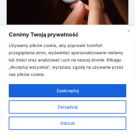
Cenimy Twoją prywatność
Xiaomi startuje z konkurencją dla AirTag
i innymi nowościami
Używamy plików cookie, aby poprawić komfort
Xiaomi szykuje solidną rozgrzewkę przed targami
przeglądania stron, wyświetlać spersonalizowane reklamy
MWC (topowe targi Mobile World Congress) w
lub treści oraz analizować ruch na naszej stronie. Klikając
Barcelonie. I choć fani mobilnej fotografii ostrzą […]
„Akceptuj wszystkie”, wyrażasz zgodę na używanie przez
nas plików cookie.
Zaakceptuj
Zarządzaj
Prawa autorskie © 2026 Znosne Newsy | Obsługiwane przez
Motyw Astra WordPress
Odrzuć