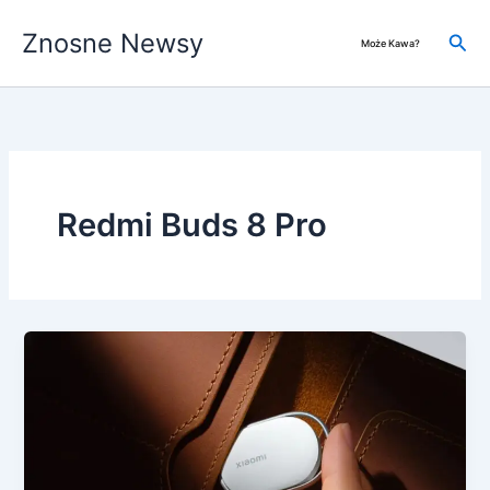
Przejdź
Znosne Newsy
do
Szuk
Może Kawa?
treści
Redmi Buds 8 Pro