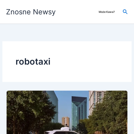
Przejdź
Znosne Newsy
do
Szuk
Może Kawa?
treści
robotaxi