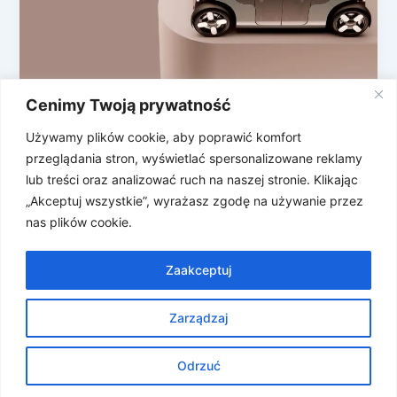
Cenimy Twoją prywatność
Robotaxi Zoox od Amazona pojawi się w
aplikacji Ubera!
Używamy plików cookie, aby poprawić komfort
przeglądania stron, wyświetlać spersonalizowane reklamy
Zamawiasz przejazd w aplikacji, patrzysz na mapę, a
lub treści oraz analizować ruch na naszej stronie. Klikając
pod dom podjeżdża… samochód bez kierowcy. Taki
„Akceptuj wszystkie”, wyrażasz zgodę na używanie przez
scenariusz przestaje być futurystyczną wizją.
nas plików cookie.
Zaakceptuj
Zarządzaj
Prawa autorskie © 2026 Znosne Newsy | Obsługiwane przez
Motyw Astra WordPress
Odrzuć