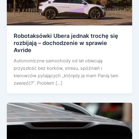
Robotaksówki Ubera jednak trochę się
rozbijają – dochodzenie w sprawie
Avride
Autonomiczne samochody od lat obiecują
przyszłość bez korków, stresu, spóźnień i
kierowców pytających „którędy ja mam Panią tam
zawieźć?”. Problem […]