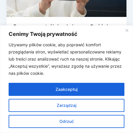
Samsung potrójnie złożony… Opóźniony
– UPDATE: cena i dostępność
Cenimy Twoją prywatność
Nowy składany potrójnie smartfon Samsunga
Używamy plików cookie, aby poprawić komfort
(Trifold) wjedzie na tor Polska przy peronie Europa
przeglądania stron, wyświetlać spersonalizowane reklamy
opóźniony. Na pewno znajdzie się u nas […]
lub treści oraz analizować ruch na naszej stronie. Klikając
„Akceptuj wszystkie”, wyrażasz zgodę na używanie przez
nas plików cookie.
Zaakceptuj
Zarządzaj
Prawa autorskie © 2026 Znosne Newsy | Obsługiwane przez
Motyw Astra WordPress
Odrzuć