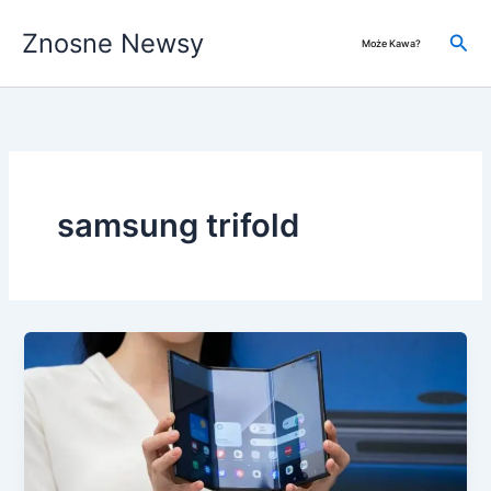
Przejdź
Znosne Newsy
do
Szuk
Może Kawa?
treści
samsung trifold