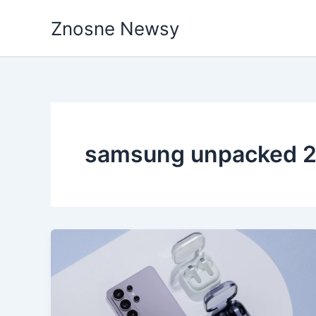
Przejdź
Znosne Newsy
do
treści
samsung unpacked 