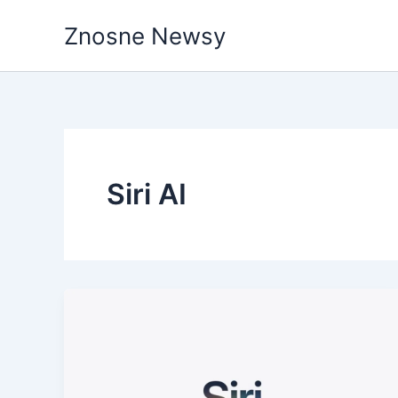
Przejdź
Znosne Newsy
do
treści
Siri AI