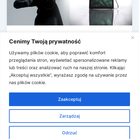
Masz może ładowarkę do takiej torebki?
Cenimy Twoją prywatność
Smart Bag Infinity
Używamy plików cookie, aby poprawić komfort
Francuska firma Peuty postanowiła połączyć świat
przeglądania stron, wyświetlać spersonalizowane reklamy
mody, elektroniki i… wewnętrznego kryzysu
lub treści oraz analizować ruch na naszej stronie. Klikając
tożsamości. Prezentują pierwszą torebkę, która
„Akceptuj wszystkie”, wyrażasz zgodę na używanie przez
zmienia kolory i wzory […]
nas plików cookie.
Zaakceptuj
Zarządzaj
Prawa autorskie © 2026 Znosne Newsy | Obsługiwane przez
Motyw Astra WordPress
Odrzuć