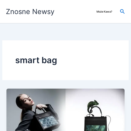
Przejdź
Znosne Newsy
do
Szuk
Może Kawa?
treści
smart bag