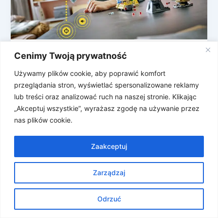
Koniec analogowych klocków LEGO?
Cenimy Twoją prywatność
LEGO to firma, której nikomu przedstawiać nie
Używamy plików cookie, aby poprawić komfort
trzeba – jest absolutną ikoną starej, dobrej,
przeglądania stron, wyświetlać spersonalizowane reklamy
analogowej zabawy klockami i nie przedłużając, […]
lub treści oraz analizować ruch na naszej stronie. Klikając
„Akceptuj wszystkie”, wyrażasz zgodę na używanie przez
nas plików cookie.
Zaakceptuj
Zarządzaj
Prawa autorskie © 2026 Znosne Newsy | Obsługiwane przez
Motyw Astra WordPress
Odrzuć