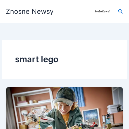
Przejdź
Znosne Newsy
do
Szuk
Może Kawa?
treści
smart lego