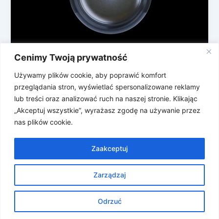
Cenimy Twoją prywatność
Zawieś sobie AI na szyi! Albo schowaj
do kieszeni
Używamy plików cookie, aby poprawić komfort
przeglądania stron, wyświetlać spersonalizowane reklamy
Modny chain? Teraz nosi się AI. Firma Omi wypuściła
lub treści oraz analizować ruch na naszej stronie. Klikając
swój naszyjnik, który napędza sztuczna inteligencja.
„Akceptuj wszystkie”, wyrażasz zgodę na używanie przez
Ma on rejestrować rozmowy, wysyłać
nas plików cookie.
Zaakceptuj
Zarządzaj
Prawa autorskie © 2026 Znosne Newsy | Obsługiwane przez
Motyw Astra WordPress
Odrzuć