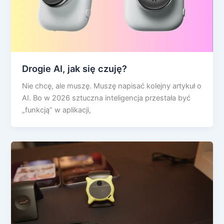
Drogie AI, jak się czuję?
Nie chcę, ale muszę. Muszę napisać kolejny artykuł o
AI. Bo w 2026 sztuczna inteligencja przestała być
„funkcją” w aplikacji,