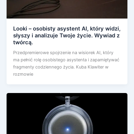
Looki – osobisty asystent AI, który widzi,
słyszy i analizuje Twoje życie. Wywiad z
twórcą.
Przedpremierowe spojrzenie na wisiorek AI, który
ma pełnić rolę osobistego asystenta i zapamiętywać
fragmenty codziennego życia. Kuba Klawiter w
rozmowie