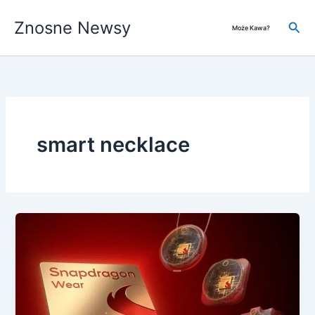
Przejdź
Znosne Newsy
do
Szuk
Może Kawa?
treści
smart necklace