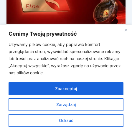
Cenimy Twoją prywatność
Przyszłość AI? Snapdragon Wear Elite
Podczas gdy Xiaomi pokazuje cyfrowe samochody,
Używamy plików cookie, aby poprawić komfort
firma Qualcomm zaprezentowała w Barcelonie
przeglądania stron, wyświetlać spersonalizowane reklamy
nowość, która trafi prosto na nasze nadgarstki.
lub treści oraz analizować ruch na naszej stronie. Klikając
Zapomnij o […]
„Akceptuj wszystkie”, wyrażasz zgodę na używanie przez
nas plików cookie.
Zaakceptuj
Zarządzaj
Prawa autorskie © 2026 Znosne Newsy | Obsługiwane przez
Motyw Astra WordPress
Odrzuć