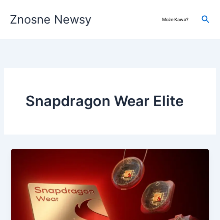
Przejdź
Znosne Newsy
do
Szuk
Może Kawa?
treści
Snapdragon Wear Elite