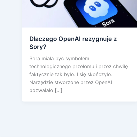
Dlaczego OpenAI rezygnuje z
Sory?
Sora miała być symbolem
technologicznego przełomu i przez chwilę
faktycznie tak było. I się skończyło.
Narzędzie stworzone przez OpenAI
pozwalało […]