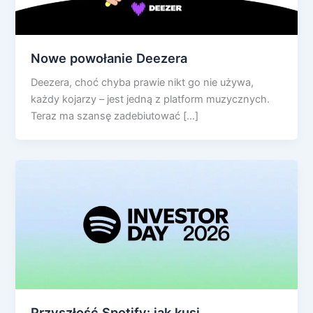
Nowe powołanie Deezera
Deezera, choć chyba prawie nikt go nie używa,
każdy kojarzy – jest jedną z platform muzycznych.
Teraz ma szansę zadebiutować […]
Przyszłość Spotify: jak kusi