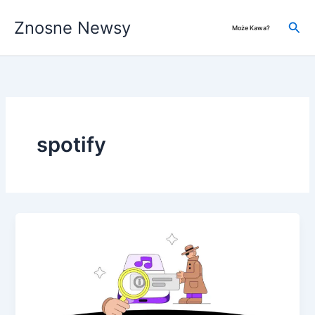
Przejdź
Znosne Newsy
do
Szuk
Może Kawa?
treści
spotify