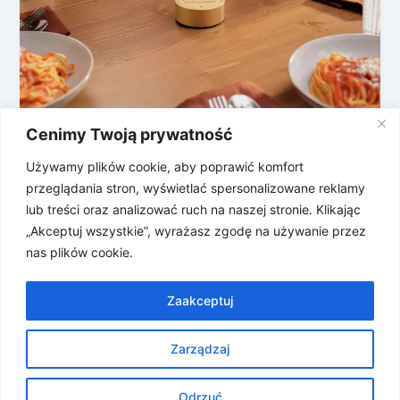
Cenimy Twoją prywatność
Przepraszam, czy ten obiad się
nagrywa?
Używamy plików cookie, aby poprawić komfort
przeglądania stron, wyświetlać spersonalizowane reklamy
Mamy nowego rodzynka w sekcji gadżetów i
lub treści oraz analizować ruch na naszej stronie. Klikając
przypadnie Wam do gustu, jeśli z jakiegoś powodu
„Akceptuj wszystkie”, wyrażasz zgodę na używanie przez
lubicie nagrywać własne rozmowy i […]
nas plików cookie.
Zaakceptuj
Zarządzaj
Prawa autorskie © 2026 Znosne Newsy | Obsługiwane przez
Motyw Astra WordPress
Odrzuć