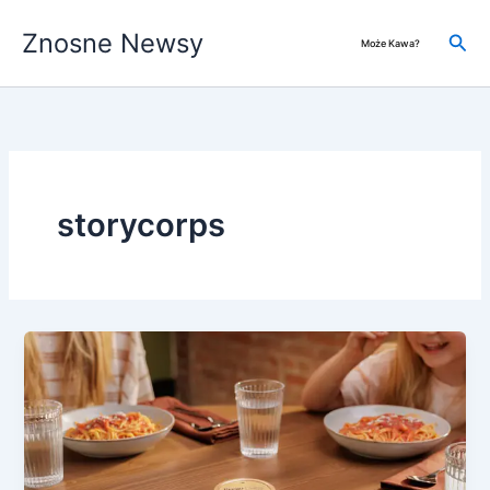
Przejdź
Znosne Newsy
do
Szuk
Może Kawa?
treści
storycorps