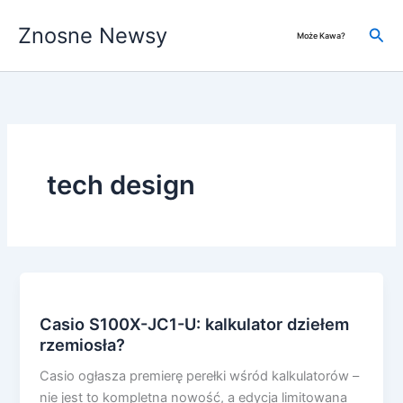
Przejdź
Znosne Newsy
do
Szuk
Może Kawa?
treści
tech design
Casio S100X-JC1-U: kalkulator dziełem
rzemiosła?
Casio ogłasza premierę perełki wśród kalkulatorów –
nie jest to kompletna nowość, a edycja limitowana