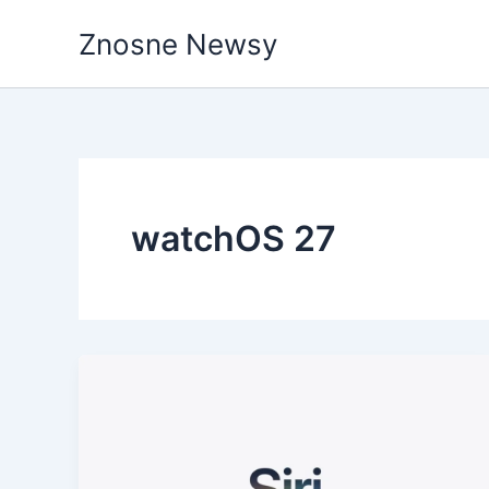
Przejdź
Znosne Newsy
do
treści
watchOS 27