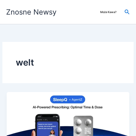
Przejdź
Znosne Newsy
do
Szuk
Może Kawa?
treści
welt