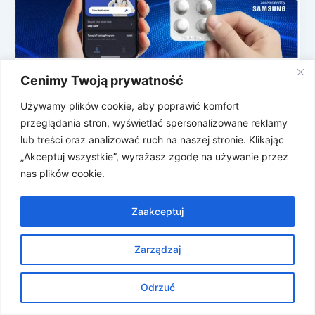
Cenimy Twoją prywatność
Sztuczna inteligencja ulula Cię do snu
WELT to koreańska firma, na której stronie już na
Używamy plików cookie, aby poprawić komfort
starcie widzimy górnolotne frazesy: Jak więc chcą
przeglądania stron, wyświetlać spersonalizowane reklamy
wyleczyć świat za pomocą […]
lub treści oraz analizować ruch na naszej stronie. Klikając
„Akceptuj wszystkie”, wyrażasz zgodę na używanie przez
nas plików cookie.
Zaakceptuj
Zarządzaj
Prawa autorskie © 2026 Znosne Newsy | Obsługiwane przez
Motyw Astra WordPress
Odrzuć