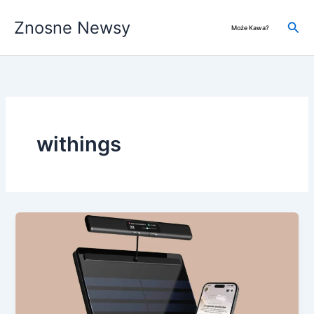
Przejdź
Znosne Newsy
do
Szuk
Może Kawa?
treści
withings