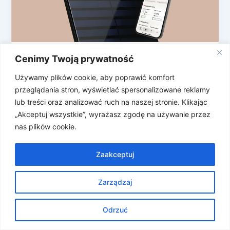
Cenimy Twoją prywatność
Body Scan 2: Waga, która liczy ile
jeszcze będziesz żyć
Używamy plików cookie, aby poprawić komfort
Withings to stare wyjadacze targów CES – sami
przeglądania stron, wyświetlać spersonalizowane reklamy
organizatorzy wspominają, że goszczą firmę od
lub treści oraz analizować ruch na naszej stronie. Klikając
2011 roku oraz, że regularnie zbiera […]
„Akceptuj wszystkie”, wyrażasz zgodę na używanie przez
nas plików cookie.
Zaakceptuj
Zarządzaj
Prawa autorskie © 2026 Znosne Newsy | Obsługiwane przez
Motyw Astra WordPress
Odrzuć