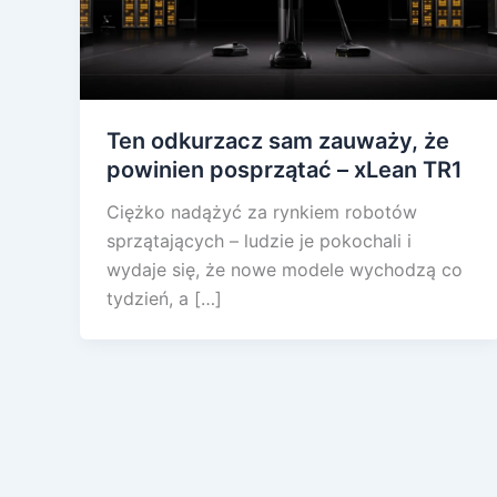
Ten odkurzacz sam zauważy, że
powinien posprzątać – xLean TR1
Ciężko nadążyć za rynkiem robotów
sprzątających – ludzie je pokochali i
wydaje się, że nowe modele wychodzą co
tydzień, a […]