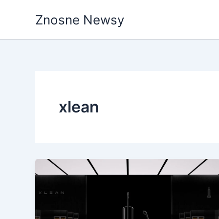
Przejdź
Znosne Newsy
do
treści
xlean