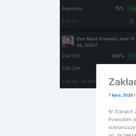
Zakład
7 lipca, 2026
/
W Stanach Z
Powodem jes
scenariusze
np. ile hek