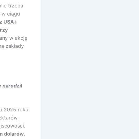
nie trzeba
 w ciągu
z USA i
orzy
any w akcję
na zakłady
 narodził
iu 2025 roku
ektarów,
ejscowości.
n dolarów.