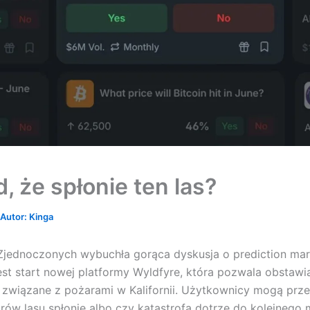
, że spłonie ten las?
 Autor:
Kinga
jednoczonych wybuchła gorąca dyskusja o prediction mar
t start nowej platformy Wyldfyre, która pozwala obstawi
 związane z pożarami w Kalifornii. Użytkownicy mogą pr
tarów lasu spłonie albo czy katastrofa dotrze do kolejnego 