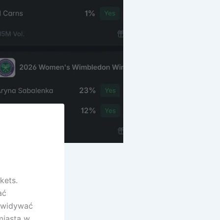
kets.
ać
zewidywać
miasta w