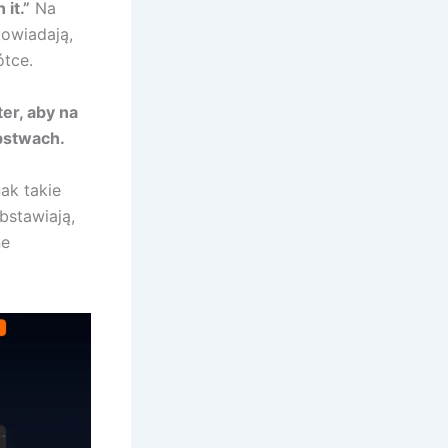
 it.”
Na
powiadają,
ótce.
er, aby na
bstwach.
ak takie
bstawiają,
ne