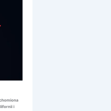
uchomiona
fornii i