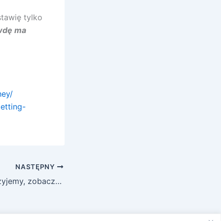
tawię tylko
awdę ma
hey/
etting-
NASTĘPNY
Czy to scam? Pożyjemy, zobaczymy