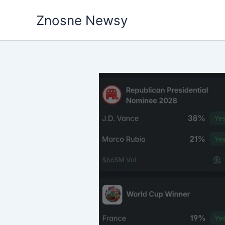
Przejdź
Znosne Newsy
do
treści