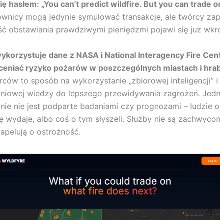
ę hasłem: „You can’t predict wildfire. But you can trade on
ownicy mogą jedynie symulować transakcje, ale twórcy za
ć obstawiania prawdziwymi pieniędzmi pojawi się już wkr
ykorzystuje dane z NASA i National Interagency Fire Cent
ceniać ryzyko pożarów w poszczególnych miastach i hra
ców to sposób na wykorzystanie „zbiorowej inteligencji” i
niowej wiedzy do lepszego przewidywania zagrożeń. Jedn
ie nie jest podparte badaniami czy prognozami – ludzie o
ię wydaje, albo coś o tym słyszeli. Służby nie są zachwyco
apelują o ostrożność.