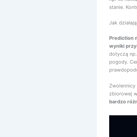
stanie. Kon
Jak działaj
Prediction 
wyniki prz
dotyczą np
pogody. Cen
prawdopodo
Zwolennicy
zbiorowej 
bardzo róż