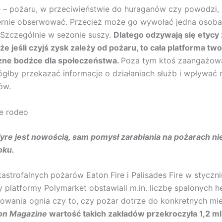
e – pożaru, w przeciwieństwie do huraganów czy powodzi, 
ernie obserwować. Przecież może go wywołać jedna osoba
. Szczególnie w sezonie suszy.
Dlatego odzywają się etycy 
 że jeśli czyjś zysk zależy od pożaru, to cała platforma tw
zne bodźce dla społeczeństwa.
Poza tym ktoś zaangażow
głby przekazać informacje o działaniach służb i wpływać 
ów.
e rodeo
re jest nowością, sam pomysł zarabiania na pożarach nie
oku.
astrofalnych pożarów Eaton Fire i Palisades Fire w styczn
 platformy Polymarket obstawiali m.in. liczbę spalonych h
owania ognia czy to, czy pożar dotrze do konkretnych mi
on Magazine
wartość takich zakładów przekroczyła 1,2 ml