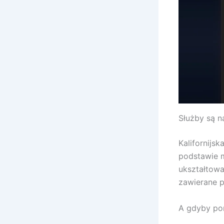
Służby są na
Kalifornijs
podstawie m
ukształtowan
zawierane p
A gdyby po