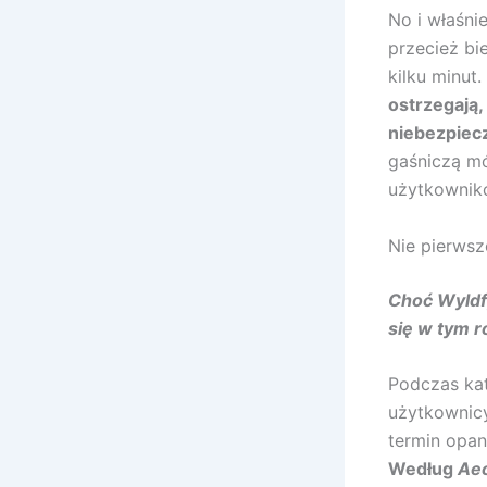
No i właśni
przecież bi
kilku minut
ostrzegają,
niebezpiec
gaśniczą mó
użytkownik
Nie pierwsz
Choć Wyldfy
się w tym r
Podczas kat
użytkownicy
termin opan
Według
Ae