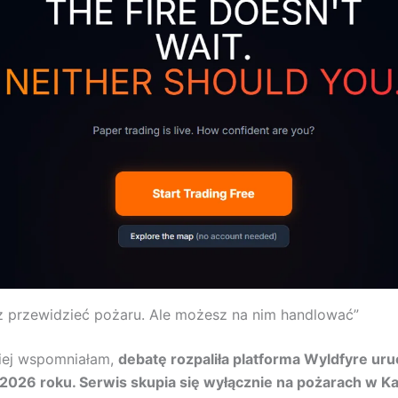
 przewidzieć pożaru. Ale możesz na nim handlować”
iej wspomniałam,
debatę rozpaliła platforma Wyldfyre ur
026 roku. Serwis skupia się wyłącznie na pożarach w Kali