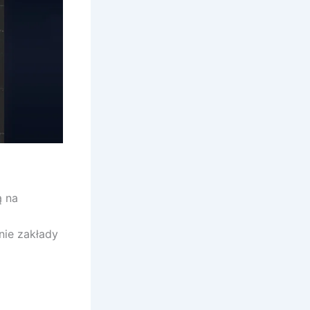
ą na
 nie zakłady