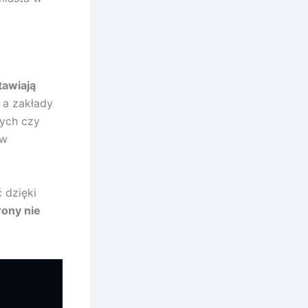
tawiają
 a zakłady
ych czy
ów
 dzięki
rony nie