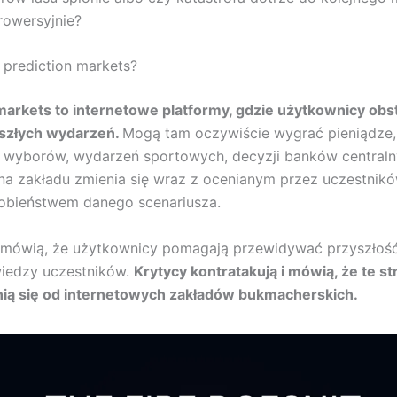
trowersyjnie?
ą prediction markets?
markets to internetowe platformy, gdzie użytkownicy obs
yszłych wydarzeń.
Mogą tam oczywiście wygrać pieniądze,
. wyborów, wydarzeń sportowych, decyzji banków centraln
a zakładu zmienia się wraz z ocenianym przez uczestnik
bieństwem danego scenariusza.
 mówią, że użytkownicy pomagają przewidywać przyszłość
wiedzy uczestników.
Krytycy kontratakują i mówią, że te st
nią się od internetowych zakładów bukmacherskich.