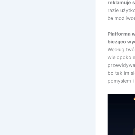
reklamuje si
razie użytk
że możliwoś
Platforma w
bieżąco wy
Według twór
wielopokole
przewidywan
bo tak im s
pomysłem i 