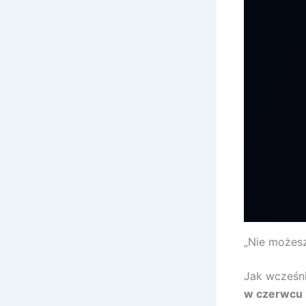
„Nie możesz
Jak wcześn
w czerwcu 2