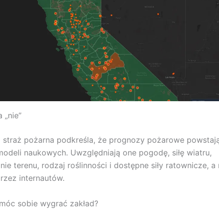
 „nie”
ka straż pożarna podkreśla, że prognozy pożarowe powstaj
odeli naukowych. Uwzględniają one pogodę, siłę wiatru,
ie terenu, rodzaj roślinności i dostępne siły ratownicze, a
rzez internautów.
móc sobie wygrać zakład?