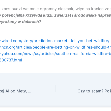
iznes budzi we mnie ogromny niesmak, więc na koniec zos
 potencjalna krzywda ludzi, zwierząt i środowiska napr
wyrażony w dolarach?
.wired.com/story/prediction-markets-let-you-bet-wildfire/
.hcn.org/articles/people-are-betting-on-wildfires-should-t
.yahoo.com/news/us/articles/southern-california-wildfire-b
800737.html
Pocket App: więcej AI od Mety, wytrzymamy!