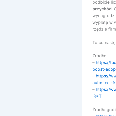
podbicie li
przychód
. 
wynagrodze
wypłatę w 
rzędzie firm
To co nastę
Źródła:
–
https://te
boost-adopti
–
https://w
autosteer-f
–
https://w
IR=T
Źródło grafi