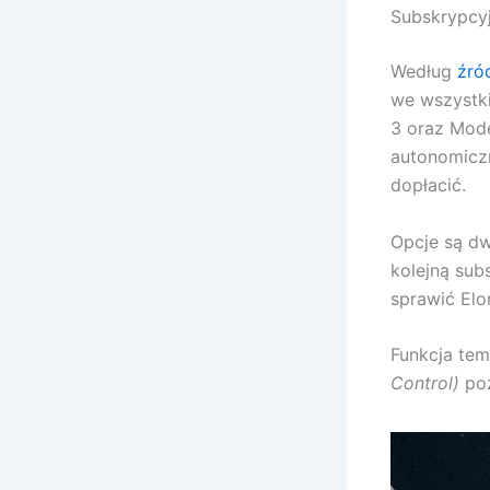
Subskrypcyj
Według
źró
we wszystki
3 oraz Mode
autonomicz
dopłacić.
Opcje są dw
kolejną su
sprawić Elo
Funkcja te
Control)
poz