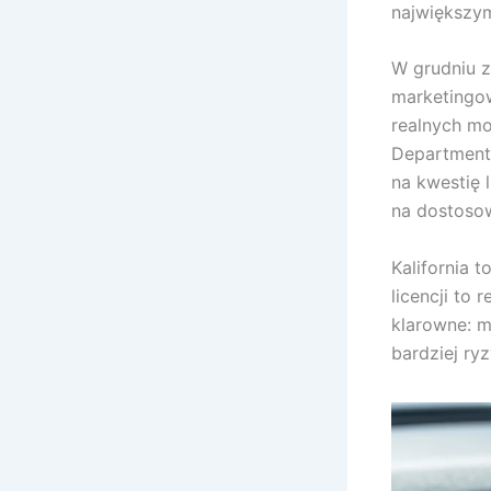
największym
W grudniu z
marketingo
realnych moż
Department 
na kwestię l
na dostosow
Kalifornia 
licencji to 
klarowne: m
bardziej ry