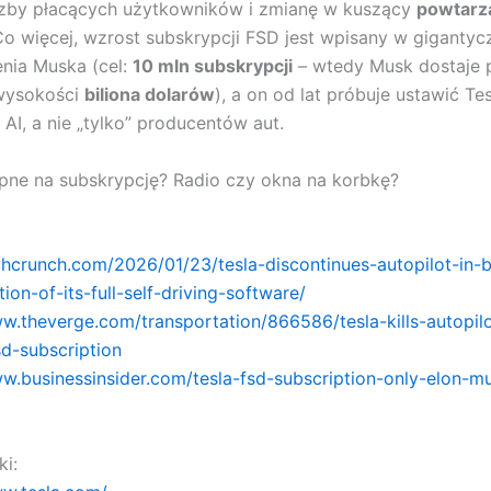
czby płacących użytkowników i zmianę w kuszący
powtarz
Co więcej, wzrost subskrypcji FSD jest wpisany w gigantyc
nia Muska (cel:
10 mln subskrypcji
– wtedy Musk dostaje 
wysokości
biliona dolarów
), a on od lat próbuje ustawić Te
 AI, a nie „tylko” producentów aut.
pne na subskrypcję? Radio czy okna na korbkę?
chcrunch.com/2026/01/23/tesla-discontinues-autopilot-in-b
on-of-its-full-self-driving-software/
ww.theverge.com/transportation/866586/tesla-kills-autopil
sd-subscription
ww.businessinsider.com/tesla-fsd-subscription-only-elon-m
ki: