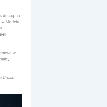
s dostępna
t w Modelu
nt
ieli
 zabawa w
ciałby
e Cruise