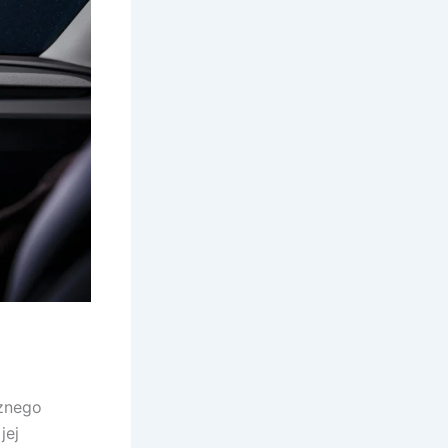
cznego
 jej