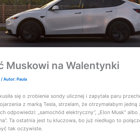
ć Muskowi na Walentynki
6
/ Autor:
Paula
siła się o zrobienie sondy ulicznej i zapytała paru przec
ojarzenia z marką Tesla, strzelam, że otrzymałabym jedną 
ch odpowiedzi: „samochód elektryczny”, „Elon Musk” albo 
a”. Ta ostatnia jest tu kluczowa, bo już niedługo to połącz
być tak oczywiste.