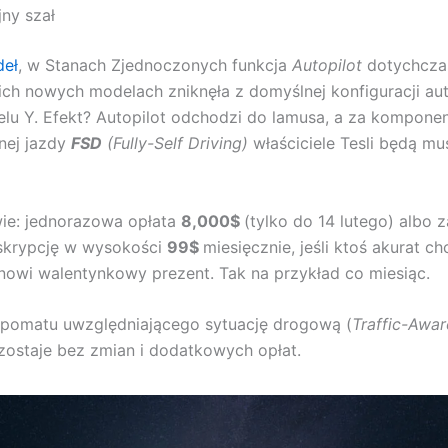
ny szał
deł
, w Stanach Zjednoczonych funkcja
Autopilot
dotychcza
ch nowych modelach zniknęła z domyślnej konfiguracji au
lu Y. Efekt? Autopilot odchodzi do lamusa, a za kompone
nej jazdy
FSD
(Fully-Self Driving)
właściciele Tesli będą mus
ie: jednorazowa opłata
8,000$
(tylko do 14 lutego) albo
bskrypcję w wysokości
99$
miesięcznie, jeśli ktoś akurat ch
nowi walentynkowy prezent. Tak na przykład co miesiąc.
mpomatu uwzględniającego sytuację drogową (
Traffic-Awar
ostaje bez zmian i dodatkowych opłat.