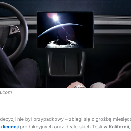
la.com
decyzji nie był przypadkowy – zbiegł się z groźbą miesię
 licencji
produkcyjnych oraz dealerskich Tesli
w Kalifornii
,