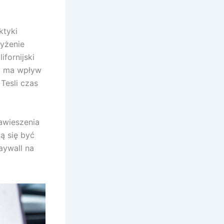
ktyki
yżenie
ifornijski
 i ma wpływ
 Tesli czas
awieszenia
ją się być
aywall na