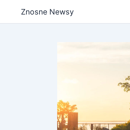
Przejdź
Znosne Newsy
do
treści