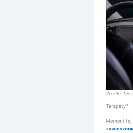
Źródło: tes
Tarapaty?
Moment tej 
zawieszenia