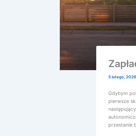
Zapła
5 lutego, 202
Gdybym poku
pierwsze sk
następujący
autonomiczn
przestanie 