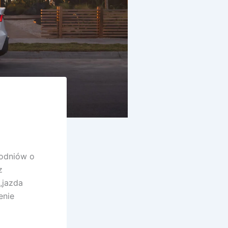
hodniów o
z
„jazda
enie