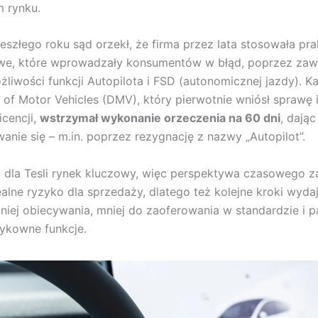
 rynku.
eszłego roku sąd orzekł, że firma przez lata stosowała pra
we, które wprowadzały konsumentów w błąd, poprzez zaw
liwości funkcji Autopilota i FSD (autonomicznej jazdy). Kal
of Motor Vehicles (DMV), który pierwotnie wniósł sprawę
icencji,
wstrzymał wykonanie orzeczenia na 60 dni
, dając
anie się – m.in. poprzez rezygnację z nazwy „Autopilot”.
to dla Tesli rynek kluczowy, więc perspektywa czasowego z
realne ryzyko dla sprzedaży, dlatego też kolejne kroki wyda
niej obiecywania, mniej do zaoferowania w standardzie i p
zykowne funkcje.