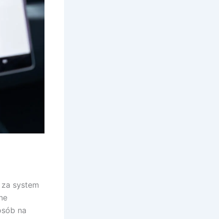
 za system
ne
osób na