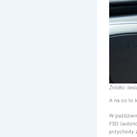
Źródło: tes
A na co to
W październ
FSD (autono
przychody z