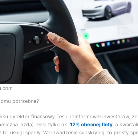
la.com
 komu potrzebne?
iku dyrektor finansowy Tesli poinformował inwestorów, że
miczna jazda) płaci tylko ok.
12% obecnej floty
, a kwartal
 tej usługi spadły. Wprowadzenie subskrypcji to prosty sp