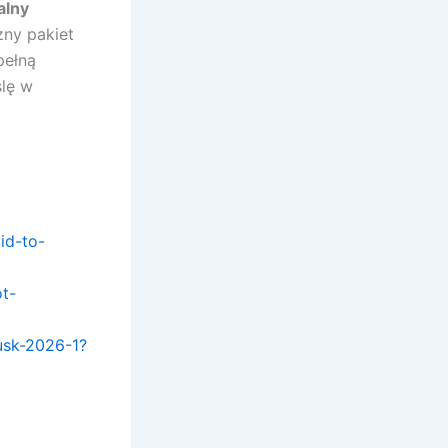
alny
zny pakiet
pełną
slę w
id-to-
ot-
usk-2026-1?