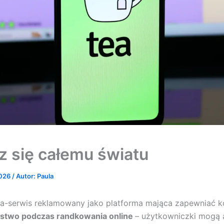
z się całemu światu
2026
/ Autor:
Paula
ka-serwis reklamowany jako platforma mająca zapewniać 
stwo podczas randkowania online
– użytkowniczki mogą