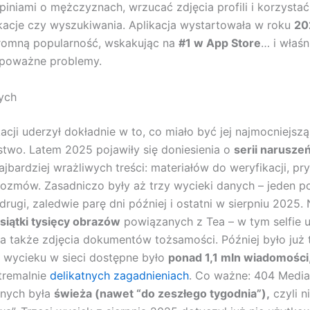
 opiniami o mężczyznach, wrzucać zdjęcia profili i korzystać
kacje czy wyszukiwania. Aplikacja wystartowała w roku
20
romną popularność, wskakując na
#1 w App Store
… i właś
 poważne problemy.
ych
acji uderzył dokładnie w to, co miało być jej najmocniejszą
two. Latem 2025 pojawiły się doniesienia o
serii narusze
ajbardziej wrażliwych treści: materiałów do weryfikacji, p
rozmów. Zasadniczo były aż trzy wycieki danych – jeden p
drugi, zaledwie parę dni później i ostatni w sierpniu 2025.
siątki tysięcy obrazów
powiązanych z Tea – w tym selfie
, a także zdjęcia dokumentów tożsamości. Później było już 
 wycieku w sieci dostępne było
ponad 1,1 mln wiadomości
stremalnie
delikatnych zagadnieniach
. Co ważne: 404 Media
anych była
świeża (nawet “do zeszłego tygodnia”),
czyli n