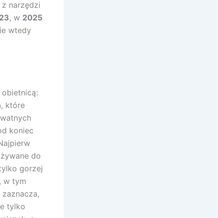
 z narzędzi
23
, w
2025
nie wtedy
 obietnicą:
ń
, które
rywatnych
od koniec
 Najpierw
 używane do
tylko gorzej
, w tym
 zaznacza,
ie tylko