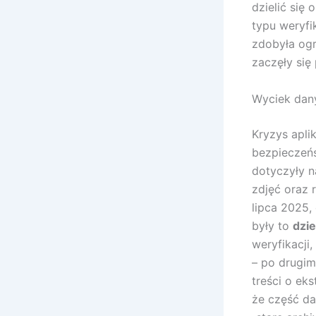
dzielić się
typu weryfi
zdobyła og
zaczęły się
Wyciek dan
Kryzys aplik
bezpieczeńs
dotyczyły n
zdjęć oraz 
lipca 2025, 
były to
dzie
weryfikacji
– po drugim
treści o ek
że część d