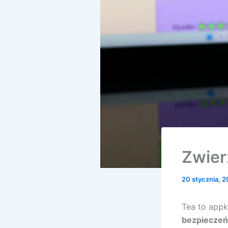
Zwier
20 stycznia, 
Tea to app
bezpieczeń