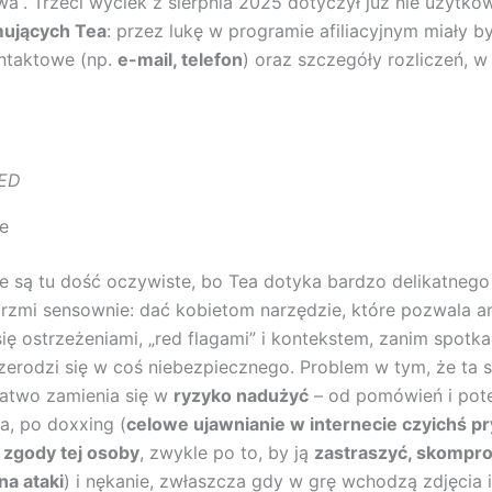
iwa”. Trzeci wyciek z sierpnia 2025 dotyczył już nie użytko
mujących Tea
: przez lukę w programie afiliacyjnym miały 
ntaktowe (np.
e-mail, telefon
) oraz szczegóły rozliczeń, 
RED
e
e są tu dość oczywiste, bo Tea dotyka bardzo delikatnego
rzmi sensownie: dać kobietom narzędzie, które pozwala 
ię ostrzeżeniami, „red flagami” i kontekstem, zanim spotka
rzerodzi się w coś niebezpiecznego. Problem w tym, że ta
łatwo zamienia się w
ryzyko nadużyć
– od pomówień i pot
ia, po doxxing (
celowe ujawnianie w internecie czyichś p
 zgody tej osoby
, zwykle po to, by ją
zastraszyć, skompr
na ataki
) i nękanie, zwłaszcza gdy w grę wchodzą zdjęcia i