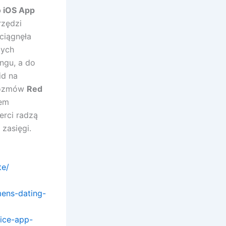
o iOS App
rzędzi
ciągnęła
zych
ngu, a do
id na
rozmów
Red
iem
erci radzą
 zasięgi.
te/
mens-dating-
ice-app-