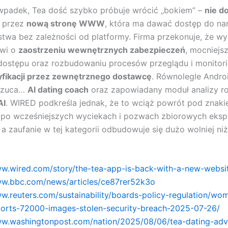
i wpadek, Tea dość szybko próbuje wrócić „bokiem” –
nie d
o przez
nową stronę WWW
, która ma dawać dostęp do na
twa bez zależności od platformy. Firma przekonuje, że wy
ówi o
zaostrzeniu wewnętrznych zabezpieczeń
, mocniejs
dostępu oraz rozbudowaniu procesów przeglądu i monitori
fikacji przez zewnętrznego dostawcę
. Równolegle Andro
rzuca…
AI dating coach
oraz zapowiadany moduł analizy 
AI
. WIRED podkreśla jednak, że to wciąż powrót pod znak
 po wcześniejszych wyciekach i pozwach zbiorowych eksp
 a zaufanie w tej kategorii odbudowuje się dużo wolniej niż
ww.wired.com/story/the-tea-app-is-back-with-a-new-websi
ww.bbc.com/news/articles/ce87rer52k3o
ww.reuters.com/sustainability/boards-policy-regulation/wo
ports-72000-images-stolen-security-breach-2025-07-26/
ww.washingtonpost.com/nation/2025/08/06/tea-dating-adv