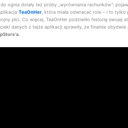
 do ognia dolały też próby „wyrównania rachunków”: pojawi
aplikacja
TeaOnHer
, która miała odwracać role – i to tylko
ojny płci. Co więcej, TeaOnHer podzieliło historię swojej st
cieki danych z tejże aplikacji sprawiły, że finalnie obydwie
pStore’a.