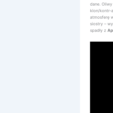
dane. Oliwy
klon/kontr-
atmosferę w
siostry – wy
spadły z
Ap