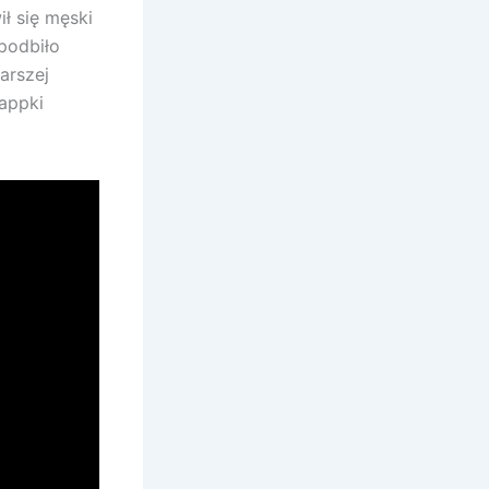
ł się męski
 podbiło
arszej
 appki