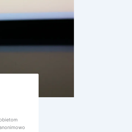
kobietom
 anonimowo