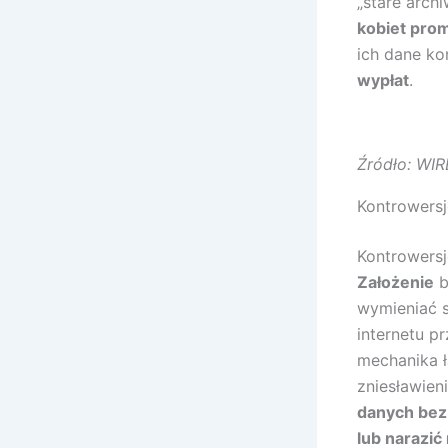
„stare arch
kobiet pro
ich dane ko
wypłat
.
Źródło: WI
Kontrowersj
Kontrowersj
Założenie
b
wymieniać s
internetu p
mechanika 
zniesławien
danych bez
lub narazić 