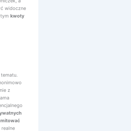
wniczek, a
być widoczne
w tym
kwoty
 tematu.
anonimowo
nie z
 sama
encjalnego
rywatnych
omitować
 realne