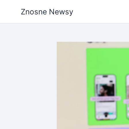
Przejdź
Znosne Newsy
do
treści