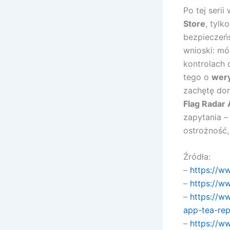
Po tej seri
Store
, tylk
bezpieczeńs
wnioski: m
kontrolach 
tego o
wery
zachętę do
Flag Radar 
zapytania –
ostrożność,
Źródła:
–
https://w
–
https://w
–
https://w
app-tea-re
–
https://w