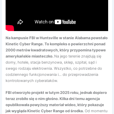
Na kampusie FBI w Huntsville w stanie Alabama powstało
Kinetic Cyber Range. To kompleks o powierzchni ponad
2000 metrów kwadratowych, który przypomina typowe
amerykańskie miasteczko.
Na jego terenie znajdują się
domy, hotele, stacja benzynowa, sklep, szpital, sąd i
swego rodzaju elektrownia. Wszystko, co potrzebne do
codziennego funkcjonowania i… do przeprowadzenia
kontrolowanych cyberataków.
FBI otworzyło projekt w lutym 2025 roku, jednak dopiero
teraz zrobiło się o nim głośno. Kilka dni temu agencja
opublikowała powyższy materiał wideo, który pokazuje
jak wygląda Kinetic Cyber Range od środka.
Od momentu