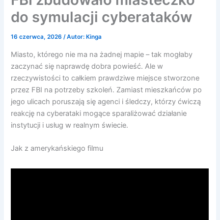
do symulacji cyberataków
16 czerwca, 2026
/ Autor:
Kinga
Miasto, którego nie ma na żadnej mapie – tak mogłaby
zaczynać się naprawdę dobra powieść. Ale w
rzeczywistości to całkiem prawdziwe miejsce stworzone
przez FBI na potrzeby szkoleń. Zamiast mieszkańców po
jego ulicach poruszają się agenci i śledczy, którzy ćwiczą
reakcję na cyberataki mogące sparaliżować działanie
instytucji i usług w realnym świecie.
Jak z amerykańskiego filmu