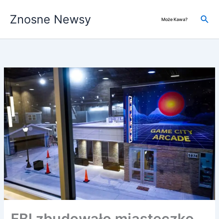
Przejdź
Znosne Newsy
do
Szuk
Może Kawa?
treści
FBI zbudowało miasteczko