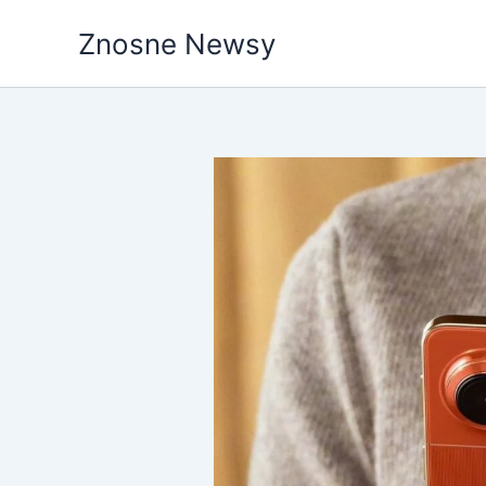
Przejdź
Znosne Newsy
do
treści