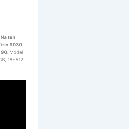
.
Na ten
irin 9030.
a 90.
Model
 GB, 16+512