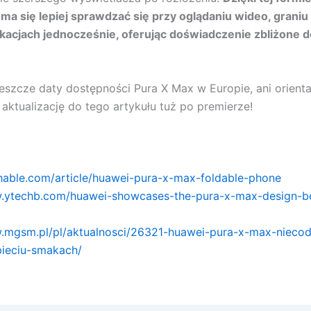
ma się lepiej sprawdzać się przy oglądaniu wideo, graniu
likacjach jednocześnie, oferując doświadczenie zbliżone 
eszcze daty dostępności Pura X Max w Europie, ani orienta
aktualizację do tego artykułu tuż po premierze!
hable.com/article/huawei-pura-x-max-foldable-phone
w.ytechb.com/huawei-showcases-the-pura-x-max-design-be
w.mgsm.pl/pl/aktualnosci/26321-huawei-pura-x-max-niecod
pieciu-smakach/