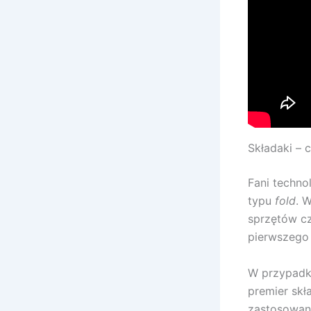
Składaki – 
Fani techno
typu
fold
. 
sprzętów cz
pierwszego
W przypadk
premier skł
zastosowani