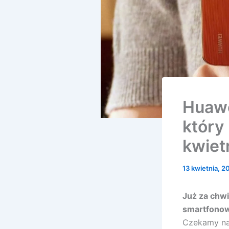
Huawe
który 
kwiet
13 kwietnia, 
Już za chwi
smartfonow
Czekamy na 