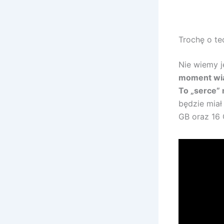
Trochę o te
Nie wiemy j
moment wia
To „serce” 
będzie miał
GB oraz 16 