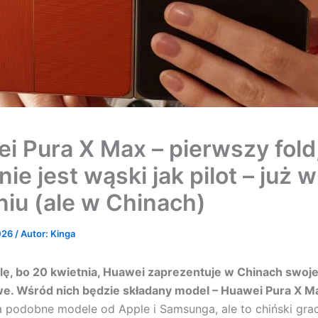
i Pura X Max – pierwszy fold
nie jest wąski jak pilot – już w
niu (ale w Chinach)
2026
/ Autor:
Kinga
lę, bo 20 kwietnia, Huawei zaprezentuje w Chinach swoj
e. Wśród nich będzie składany model – Huawei Pura X M
podobne modele od Apple i Samsunga, ale to chiński gra