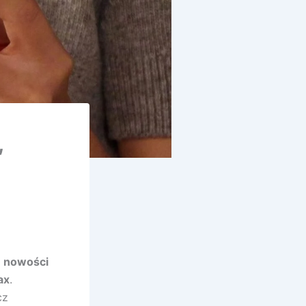
,
e nowości
ax
.
cz