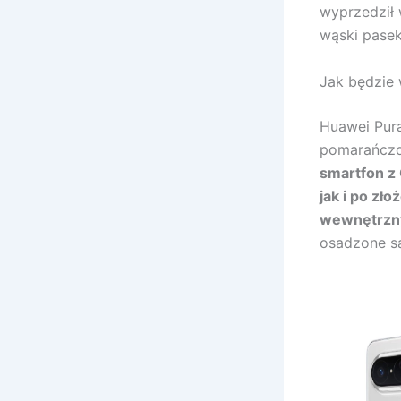
wyprzedził 
wąski pasek
Jak będzie
Huawei Pura
pomarańczo
smartfon z 
jak i po zł
wewnętrzny 
osadzone są