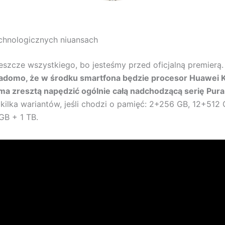
chnologicznych niuansach
eszcze wszystkiego, bo jesteśmy przed oficjalną premierą
domo, że w środku smartfona będzie procesor Huawei K
ma zresztą napędzić ogólnie całą nadchodzącą serię Pur
 kilka wariantów, jeśli chodzi o pamięć: 2+256 GB, 12+512
GB + 1 TB.