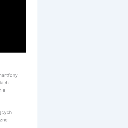
smartfony
kich
nie
ących
czne
e