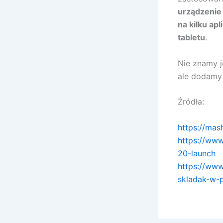
urządzenie 
na kilku ap
tabletu
.
Nie znamy j
ale dodamy 
Źródła:
https://mas
https://ww
20-launch
https://ww
skladak-w-