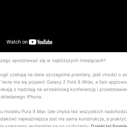
czego spodziewać się w najbliższych miesiącach?
logii czekają na dwie szczególne premiery, jeśli chodzi o 
W lecie ma się pojawić Galaxy Z Fold 8 Wide, a fani applows
ekają z nadzieją na wrześniową konferencję i przedstawie
 składanego iPhona.
u modelu Pura X Max (ale chyba też wszystkich nadchodz
adaków) najważniejsza jest nie sama konstrukcja, a prakty
e szerszego wyświetlacza po rozłożeniu.
Dzięki tej formi