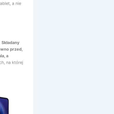
blet, a nie
.
Składany
ówno przed,
la, a
h, na której